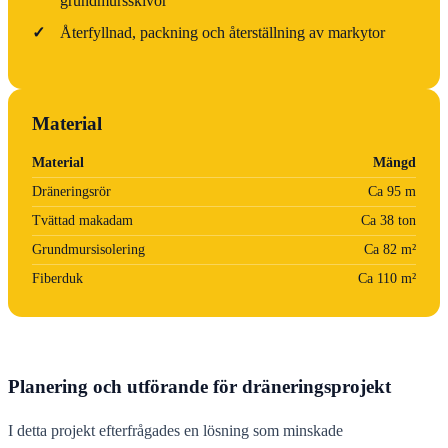
grundmursskivor
✓
Återfyllnad, packning och återställning av markytor
Material
Material
Mängd
Dräneringsrör
Ca 95 m
Tvättad makadam
Ca 38 ton
Grundmursisolering
Ca 82 m²
Fiberduk
Ca 110 m²
Planering och utförande för dräneringsprojekt
I detta projekt efterfrågades en lösning som minskade