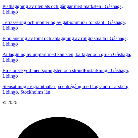
Plattläggning av uteplats och gångar med marksten i Gåshaga,
Lidingö
Terrassering och montering av gabionmurar för slänt i Gåshaga,
Lidingö
Finplanering av tomt och anläggning av rullgräsmatta i Gåshaga,
Lidingö
Anläggning av uppfart med kantsten, bärlager och grus i Gåshaga,
Lidingö
Erosionsskydd med sprängsten och strandförstärkning i Gåshaga,
Lidingö
Stensättning av granithällar på entrégång med fogsand i Larsberg,
Lidingö, Stockholms län
© 2026