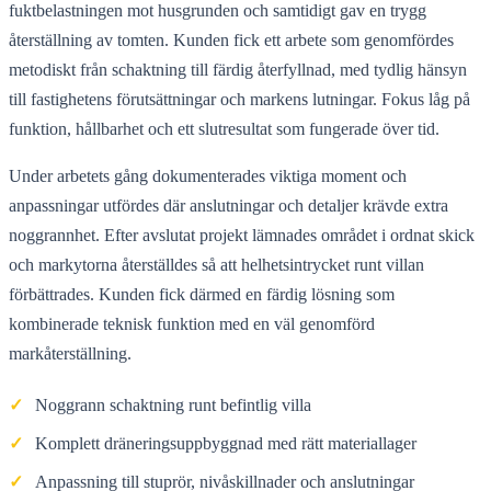
fuktbelastningen mot husgrunden och samtidigt gav en trygg
återställning av tomten. Kunden fick ett arbete som genomfördes
metodiskt från schaktning till färdig återfyllnad, med tydlig hänsyn
till fastighetens förutsättningar och markens lutningar. Fokus låg på
funktion, hållbarhet och ett slutresultat som fungerade över tid.
Under arbetets gång dokumenterades viktiga moment och
anpassningar utfördes där anslutningar och detaljer krävde extra
noggrannhet. Efter avslutat projekt lämnades området i ordnat skick
och markytorna återställdes så att helhetsintrycket runt villan
förbättrades. Kunden fick därmed en färdig lösning som
kombinerade teknisk funktion med en väl genomförd
markåterställning.
✓
Noggrann schaktning runt befintlig villa
✓
Komplett dräneringsuppbyggnad med rätt materiallager
✓
Anpassning till stuprör, nivåskillnader och anslutningar