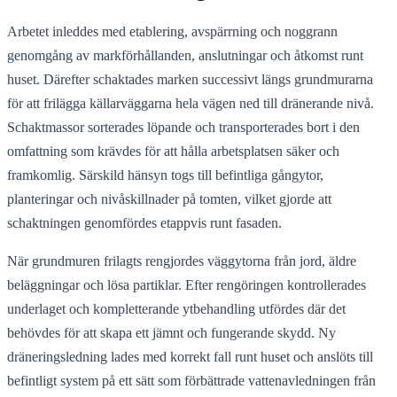
Arbetet inleddes med etablering, avspärrning och noggrann
genomgång av markförhållanden, anslutningar och åtkomst runt
huset. Därefter schaktades marken successivt längs grundmurarna
för att frilägga källarväggarna hela vägen ned till dränerande nivå.
Schaktmassor sorterades löpande och transporterades bort i den
omfattning som krävdes för att hålla arbetsplatsen säker och
framkomlig. Särskild hänsyn togs till befintliga gångytor,
planteringar och nivåskillnader på tomten, vilket gjorde att
schaktningen genomfördes etappvis runt fasaden.
När grundmuren frilagts rengjordes väggytorna från jord, äldre
beläggningar och lösa partiklar. Efter rengöringen kontrollerades
underlaget och kompletterande ytbehandling utfördes där det
behövdes för att skapa ett jämnt och fungerande skydd. Ny
dräneringsledning lades med korrekt fall runt huset och anslöts till
befintligt system på ett sätt som förbättrade vattenavledningen från