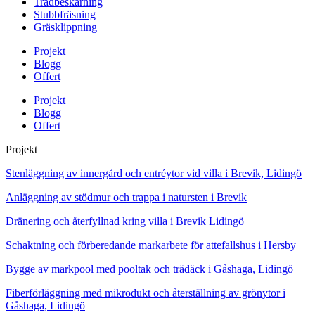
Trädbeskärning
Stubbfräsning
Gräsklippning
Projekt
Blogg
Offert
Projekt
Blogg
Offert
Projekt
Stenläggning av innergård och entréytor vid villa i Brevik, Lidingö
Anläggning av stödmur och trappa i natursten i Brevik
Dränering och återfyllnad kring villa i Brevik Lidingö
Schaktning och förberedande markarbete för attefallshus i Hersby
Bygge av markpool med pooltak och trädäck i Gåshaga, Lidingö
Fiberförläggning med mikrodukt och återställning av grönytor i
Gåshaga, Lidingö