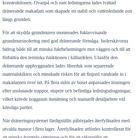
konstruktionen. Ovanpå och runt ledningarna lades tvättad
dränerande makadam som skapade en stabil och vattenledande zon
längs grunden.
För att skydda grundmuren monterades fuktavvisande
grundmursisolering med god dränerande förmåga. Isolerskivorna
bidrog både till att minska fuktbelastningen mot väggen och till att
förbättra den termiska funktionen i källardelen. Utanför den
dränerande uppbyggnaden lades fiberduk som separerade
materialskikten och minskade risken för att finjord vandrade in i
makadamen över tid. På flera sidor av huset anpassades lösningen
efter anslutande trappor, stuprör och befintliga ledningsdragningar,
vilket krävde noggrann inmätning och manuellt detaljarbete vid
känsliga partier.
När dräneringssystemet färdigställts påbörjades återfyllnaden med
utvalda massor i flera lager. Återfyllnaden utfördes kontrollerat för
att minska framtida sättningar och för att säkerställa att