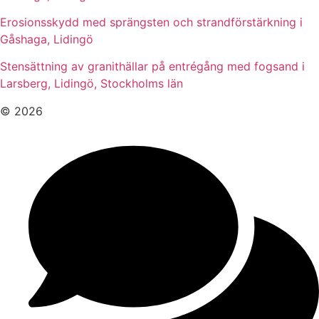
Erosionsskydd med sprängsten och strandförstärkning i
Gåshaga, Lidingö
Stensättning av granithällar på entrégång med fogsand i
Larsberg, Lidingö, Stockholms län
© 2026