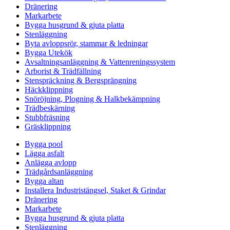
Dränering
Markarbete
Bygga husgrund & gjuta platta
Stenläggning
Byta avloppsrör, stammar & ledningar
Bygga Utekök
Avsaltningsanläggning & Vattenreningssystem
Arborist & Trädfällning
Stenspräckning & Bergsprängning
Häckklippning
Snöröjning, Plogning & Halkbekämpning
Trädbeskärning
Stubbfräsning
Gräsklippning
Bygga pool
Lägga asfalt
Anlägga avlopp
Trädgårdsanläggning
Bygga altan
Installera Industristängsel, Staket & Grindar
Dränering
Markarbete
Bygga husgrund & gjuta platta
Stenläggning