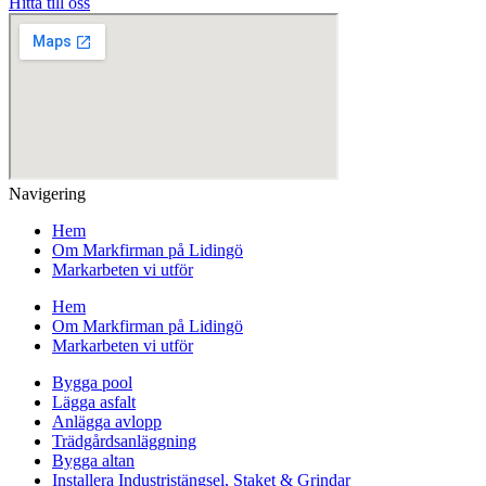
Hitta till oss
Navigering
Hem
Om Markfirman på Lidingö
Markarbeten vi utför
Hem
Om Markfirman på Lidingö
Markarbeten vi utför
Bygga pool
Lägga asfalt
Anlägga avlopp
Trädgårdsanläggning
Bygga altan
Installera Industristängsel, Staket & Grindar