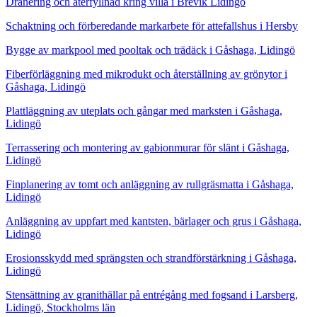
Dränering och återfyllnad kring villa i Brevik Lidingö
Schaktning och förberedande markarbete för attefallshus i Hersby
Bygge av markpool med pooltak och trädäck i Gåshaga, Lidingö
Fiberförläggning med mikrodukt och återställning av grönytor i
Gåshaga, Lidingö
Plattläggning av uteplats och gångar med marksten i Gåshaga,
Lidingö
Terrassering och montering av gabionmurar för slänt i Gåshaga,
Lidingö
Finplanering av tomt och anläggning av rullgräsmatta i Gåshaga,
Lidingö
Anläggning av uppfart med kantsten, bärlager och grus i Gåshaga,
Lidingö
Erosionsskydd med sprängsten och strandförstärkning i Gåshaga,
Lidingö
Stensättning av granithällar på entrégång med fogsand i Larsberg,
Lidingö, Stockholms län