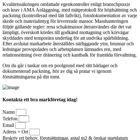
Kvalitetssäkringen omfattade egenkontroller enligt branschpraxis
och krav i AMA Anläggning, med mätprotokoll för höjdsättning och
packning (kontrollerad med lätt fallvikt), fotodokumentation av varje
skede och materialintyg för levererade massor. Masshanteringen
följde gällande regler: rena schaktmassor återanvändes där det var
lämpligt, överskott kördes till godkänd mottagning och körvägar
skyddades med temporära underlag för att undvika spårbildning.
Efter avslutat markarbete återställdes närliggande ytor, brunnar och
ledningar provspolades och arbetsplatsen lämnades ren, med
relationsritning över dränering och kantbalk för framtida förvaltning.
Om du går i tankar om en poolgrund med rätt bärlager och
dokumenterad packning, hör av dig så pratar vi igenom
förutsättningarna på din tomt.
Kontakta ett bra markföretag idag!
Namn
Telefon
Email
Adress + Ort
Beskriv ert behov, förutsättningar, antal m2 & önskat startdatum