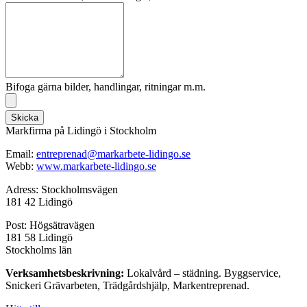
Bifoga gärna bilder, handlingar, ritningar m.m.
Skicka
Markfirma på Lidingö i Stockholm
Email:
entreprenad@markarbete-lidingo.se
Webb:
www.markarbete-lidingo.se
Adress: Stockholmsvägen
181 42 Lidingö
Post: Högsätravägen
181 58 Lidingö
Stockholms län
Verksamhetsbeskrivning:
Lokalvård – städning. Byggservice,
Snickeri Grävarbeten, Trädgårdshjälp, Markentreprenad.