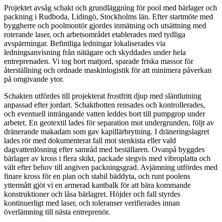
Projektet avsåg schakt och grundläggning för pool med bärlager och
packning i Rudboda, Lidingö, Stockholms län. Efter startmöte med
byggherre och poolmontör gjordes inmätning och utsättning med
roterande laser, och arbetsområdet etablerades med tydliga
avspärrningar. Befintliga ledningar lokaliserades via
ledningsanvisning från nätägare och skyddades under hela
entreprenaden. Vi tog bort matjord, sparade friska massor för
återställning och ordnade maskinlogistik för att minimera påverkan
på omgivande ytor.
Schakten utfördes till projekterat frostfritt djup med släntlutning
anpassad efter jordart. Schaktbotten rensades och kontrollerades,
och eventuell inträngande vatten leddes bort till pumpgrop under
arbetet. En geotextil lades för separation mot undergrunden, följt av
dränerande makadam som gav kapillärbrytning. I dräneringslagret
lades rör med dokumenterat fall mot stenkista eller vald
dagvattenlösning efter samråd med beställaren. Ovanpå byggdes
bärlager av kross i flera skikt, packade stegvis med vibroplatta och
vält efter behov till angiven packningsgrad. Avjämning utfördes med
finare kross för en plan och stabil bäddyta, och runt poolens
yttermått gjöt vi en armerad kantbalk för att bära kommande
konstruktioner och låsa bärlagret. Höjder och fall styrdes
kontinuerligt med laser, och toleranser verifierades innan
överlämning till nästa entreprenör.