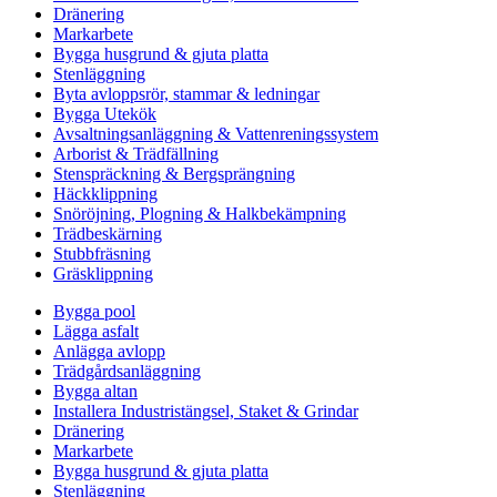
Dränering
Markarbete
Bygga husgrund & gjuta platta
Stenläggning
Byta avloppsrör, stammar & ledningar
Bygga Utekök
Avsaltningsanläggning & Vattenreningssystem
Arborist & Trädfällning
Stenspräckning & Bergsprängning
Häckklippning
Snöröjning, Plogning & Halkbekämpning
Trädbeskärning
Stubbfräsning
Gräsklippning
Bygga pool
Lägga asfalt
Anlägga avlopp
Trädgårdsanläggning
Bygga altan
Installera Industristängsel, Staket & Grindar
Dränering
Markarbete
Bygga husgrund & gjuta platta
Stenläggning