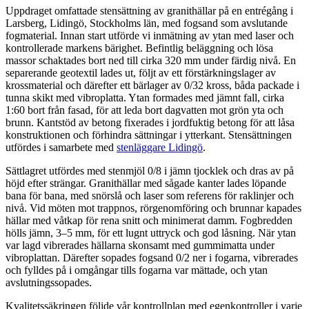
Uppdraget omfattade stensättning av granithällar på en entrégång i
Larsberg, Lidingö, Stockholms län, med fogsand som avslutande
fogmaterial. Innan start utförde vi inmätning av ytan med laser och
kontrollerade markens bärighet. Befintlig beläggning och lösa
massor schaktades bort ned till cirka 320 mm under färdig nivå. En
separerande geotextil lades ut, följt av ett förstärkningslager av
krossmaterial och därefter ett bärlager av 0/32 kross, båda packade i
tunna skikt med vibroplatta. Ytan formades med jämnt fall, cirka
1:60 bort från fasad, för att leda bort dagvatten mot grön yta och
brunn. Kantstöd av betong fixerades i jordfuktig betong för att låsa
konstruktionen och förhindra sättningar i ytterkant. Stensättningen
utfördes i samarbete med
stenläggare Lidingö
.
Sättlagret utfördes med stenmjöl 0/8 i jämn tjocklek och dras av på
höjd efter strängar. Granithällar med sågade kanter lades löpande
bana för bana, med snörslå och laser som referens för raklinjer och
nivå. Vid möten mot trappnos, rörgenomföring och brunnar kapades
hällar med våtkap för rena snitt och minimerat damm. Fogbredden
hölls jämn, 3–5 mm, för ett lugnt uttryck och god låsning. När ytan
var lagd vibrerades hällarna skonsamt med gummimatta under
vibroplattan. Därefter sopades fogsand 0/2 ner i fogarna, vibrerades
och fylldes på i omgångar tills fogarna var mättade, och ytan
avslutningssopades.
Kvalitetssäkringen följde vår kontrollplan med egenkontroller i varje