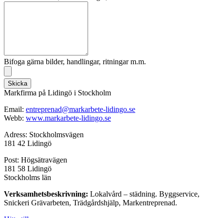
Bifoga gärna bilder, handlingar, ritningar m.m.
Skicka
Markfirma på Lidingö i Stockholm
Email:
entreprenad@markarbete-lidingo.se
Webb:
www.markarbete-lidingo.se
Adress: Stockholmsvägen
181 42 Lidingö
Post: Högsätravägen
181 58 Lidingö
Stockholms län
Verksamhetsbeskrivning:
Lokalvård – städning. Byggservice,
Snickeri Grävarbeten, Trädgårdshjälp, Markentreprenad.