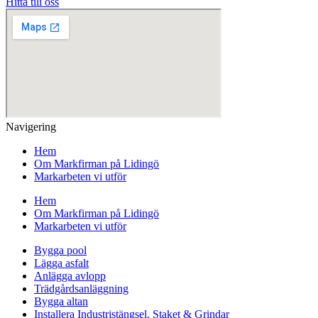
Hitta till oss
Navigering
Hem
Om Markfirman på Lidingö
Markarbeten vi utför
Hem
Om Markfirman på Lidingö
Markarbeten vi utför
Bygga pool
Lägga asfalt
Anlägga avlopp
Trädgårdsanläggning
Bygga altan
Installera Industristängsel, Staket & Grindar