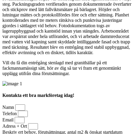
steg. Packningsgraden verifierades genom dokumenterade överfarter
och stickprov med lätt fallviktsmätare på bärlagret. Höjder och
lutningar mättes och protokollfördes före och efter sättning. Planhet
kontrollerades med tre meters rätskiva och punktvisa justeringar
gjordes i sättlagret vid behov. Fotodokumentation togs av
lageruppbyggnad och kantstöd innan ytan stängdes. Arbetsområdet
var avspärrat under hela utförandet, och vi arbetade dammreducerat
med vatten vid kapning samt skyddade intilliggande fasad och trapp
med täckning. Resultatet blev en entrégång med stabil uppbyggnad,
effektiv avrinning och en diskret, tidlös karaktär.
Vill du få din entrégång stenlagd med granithällar på ett
fackmannamässigt sätt, hör av dig så tar vi fram ett genomtänkt
upplägg utifrån dina förutsättningar.
Kontakta ett bra markföretag idag!
Namn
Telefon
Email
Adress + Ort
Beskriv ert behov, förutsättningar, antal m2 & önskat startdatum