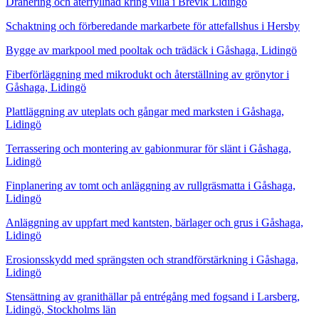
Dränering och återfyllnad kring villa i Brevik Lidingö
Schaktning och förberedande markarbete för attefallshus i Hersby
Bygge av markpool med pooltak och trädäck i Gåshaga, Lidingö
Fiberförläggning med mikrodukt och återställning av grönytor i
Gåshaga, Lidingö
Plattläggning av uteplats och gångar med marksten i Gåshaga,
Lidingö
Terrassering och montering av gabionmurar för slänt i Gåshaga,
Lidingö
Finplanering av tomt och anläggning av rullgräsmatta i Gåshaga,
Lidingö
Anläggning av uppfart med kantsten, bärlager och grus i Gåshaga,
Lidingö
Erosionsskydd med sprängsten och strandförstärkning i Gåshaga,
Lidingö
Stensättning av granithällar på entrégång med fogsand i Larsberg,
Lidingö, Stockholms län