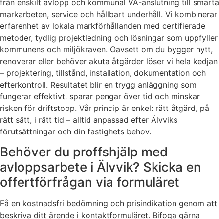
från enskilt avlopp och kommunal VA-anslutning till smarta
markarbeten, service och hållbart underhåll. Vi kombinerar
erfarenhet av lokala markförhållanden med certifierade
metoder, tydlig projektledning och lösningar som uppfyller
kommunens och miljökraven. Oavsett om du bygger nytt,
renoverar eller behöver akuta åtgärder löser vi hela kedjan
– projektering, tillstånd, installation, dokumentation och
efterkontroll. Resultatet blir en trygg anläggning som
fungerar effektivt, sparar pengar över tid och minskar
risken för driftstopp. Vår princip är enkel: rätt åtgärd, på
rätt sätt, i rätt tid – alltid anpassad efter Älvviks
förutsättningar och din fastighets behov.
Behöver du proffshjälp med
avloppsarbete i Älvvik? Skicka en
offertförfrågan via formuläret
Få en kostnadsfri bedömning och prisindikation genom att
beskriva ditt ärende i kontaktformuläret. Bifoga gärna