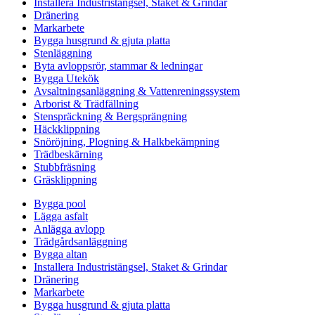
Installera Industristängsel, Staket & Grindar
Dränering
Markarbete
Bygga husgrund & gjuta platta
Stenläggning
Byta avloppsrör, stammar & ledningar
Bygga Utekök
Avsaltningsanläggning & Vattenreningssystem
Arborist & Trädfällning
Stenspräckning & Bergsprängning
Häckklippning
Snöröjning, Plogning & Halkbekämpning
Trädbeskärning
Stubbfräsning
Gräsklippning
Bygga pool
Lägga asfalt
Anlägga avlopp
Trädgårdsanläggning
Bygga altan
Installera Industristängsel, Staket & Grindar
Dränering
Markarbete
Bygga husgrund & gjuta platta