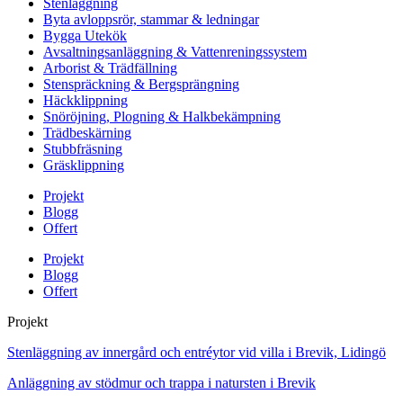
Stenläggning
Byta avloppsrör, stammar & ledningar
Bygga Utekök
Avsaltningsanläggning & Vattenreningssystem
Arborist & Trädfällning
Stenspräckning & Bergsprängning
Häckklippning
Snöröjning, Plogning & Halkbekämpning
Trädbeskärning
Stubbfräsning
Gräsklippning
Projekt
Blogg
Offert
Projekt
Blogg
Offert
Projekt
Stenläggning av innergård och entréytor vid villa i Brevik, Lidingö
Anläggning av stödmur och trappa i natursten i Brevik