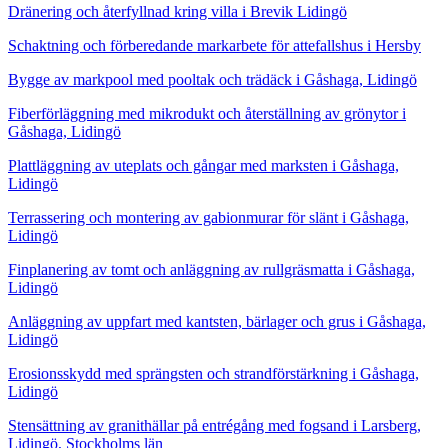
Dränering och återfyllnad kring villa i Brevik Lidingö
Schaktning och förberedande markarbete för attefallshus i Hersby
Bygge av markpool med pooltak och trädäck i Gåshaga, Lidingö
Fiberförläggning med mikrodukt och återställning av grönytor i
Gåshaga, Lidingö
Plattläggning av uteplats och gångar med marksten i Gåshaga,
Lidingö
Terrassering och montering av gabionmurar för slänt i Gåshaga,
Lidingö
Finplanering av tomt och anläggning av rullgräsmatta i Gåshaga,
Lidingö
Anläggning av uppfart med kantsten, bärlager och grus i Gåshaga,
Lidingö
Erosionsskydd med sprängsten och strandförstärkning i Gåshaga,
Lidingö
Stensättning av granithällar på entrégång med fogsand i Larsberg,
Lidingö, Stockholms län