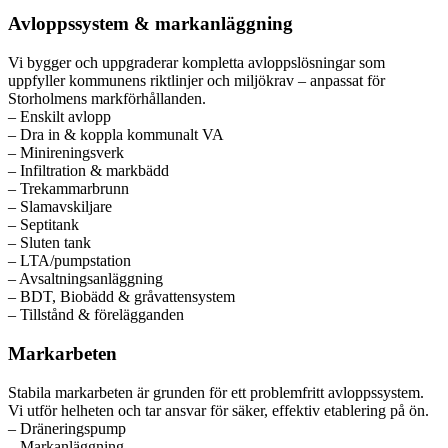
Avloppssystem & markanläggning
Vi bygger och uppgraderar kompletta avloppslösningar som
uppfyller kommunens riktlinjer och miljökrav – anpassat för
Storholmens markförhållanden.
– Enskilt avlopp
– Dra in & koppla kommunalt VA
– Minireningsverk
– Infiltration & markbädd
– Trekammarbrunn
– Slamavskiljare
– Septitank
– Sluten tank
– LTA/pumpstation
– Avsaltningsanläggning
– BDT, Biobädd & gråvattensystem
– Tillstånd & förelägganden
Markarbeten
Stabila markarbeten är grunden för ett problemfritt avloppssystem.
Vi utför helheten och tar ansvar för säker, effektiv etablering på ön.
– Dräneringspump
– Markanläggning