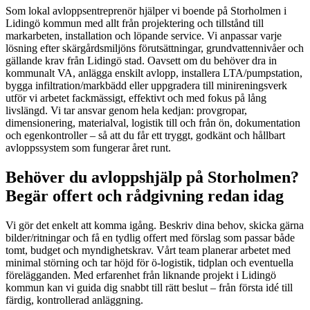
Som lokal avloppsentreprenör hjälper vi boende på Storholmen i
Lidingö kommun med allt från projektering och tillstånd till
markarbeten, installation och löpande service. Vi anpassar varje
lösning efter skärgårdsmiljöns förutsättningar, grundvattennivåer och
gällande krav från Lidingö stad. Oavsett om du behöver dra in
kommunalt VA, anlägga enskilt avlopp, installera LTA/pumpstation,
bygga infiltration/markbädd eller uppgradera till minireningsverk
utför vi arbetet fackmässigt, effektivt och med fokus på lång
livslängd. Vi tar ansvar genom hela kedjan: provgropar,
dimensionering, materialval, logistik till och från ön, dokumentation
och egenkontroller – så att du får ett tryggt, godkänt och hållbart
avloppssystem som fungerar året runt.
Behöver du avloppshjälp på Storholmen?
Begär offert och rådgivning redan idag
Vi gör det enkelt att komma igång. Beskriv dina behov, skicka gärna
bilder/ritningar och få en tydlig offert med förslag som passar både
tomt, budget och myndighetskrav. Vårt team planerar arbetet med
minimal störning och tar höjd för ö-logistik, tidplan och eventuella
förelägganden. Med erfarenhet från liknande projekt i Lidingö
kommun kan vi guida dig snabbt till rätt beslut – från första idé till
färdig, kontrollerad anläggning.