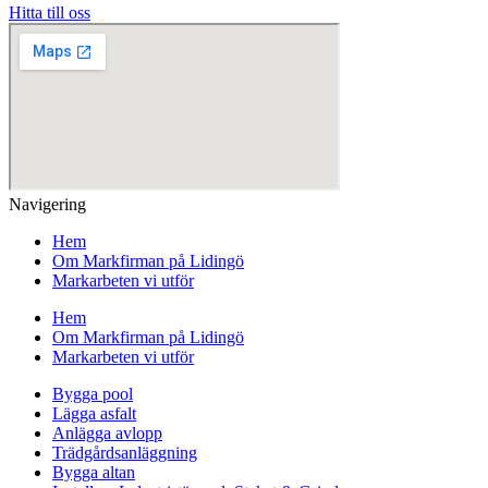
Hitta till oss
Navigering
Hem
Om Markfirman på Lidingö
Markarbeten vi utför
Hem
Om Markfirman på Lidingö
Markarbeten vi utför
Bygga pool
Lägga asfalt
Anlägga avlopp
Trädgårdsanläggning
Bygga altan