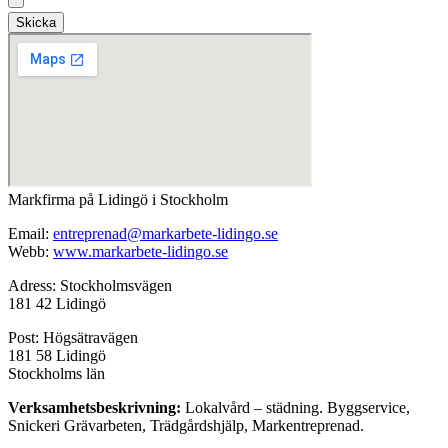
Skicka
Markfirma på Lidingö i Stockholm
Email:
entreprenad@markarbete-lidingo.se
Webb:
www.markarbete-lidingo.se
Adress: Stockholmsvägen
181 42 Lidingö
Post: Högsätravägen
181 58 Lidingö
Stockholms län
Verksamhetsbeskrivning:
Lokalvård – städning. Byggservice,
Snickeri Grävarbeten, Trädgårdshjälp, Markentreprenad.