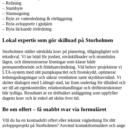
– Relining
– Stambyte
– Slamsugning
– Byte av vattenledning & rörläggning
– Byta avloppsrör i gjutjärn
– Byta läckande rörledning
Lokal expertis som gör skillnad på Storholmen
Storholmen ställer särskilda krav på planering, tillgänglighet och
teknikval. Vi tar höjd för jordart, nivåskillnader och strandnära
lägen, och dimensionerar lösningar som klarar både
permanentboende och fritidsanvändning. Vid behov projekterar vi
LTA-system med rätt pumpkapacitet och frostskydd, optimerar
ledningsdragningar och säkrar ventilation samt skyddsavstånd. Vi
sköter dialogen med Lidingö stad, tar fram underlag för tillstånd och
ser till att egenkontroller, relationshandlingar och driftinstruktioner
blir tydliga. Resultatet är en driftsäker anläggning som uppfyller
dagens krav och är enkel att sköta över tid.
Be om offert – få snabbt svar via formuläret
Vill du ha en kostnadsfri offert eller teknisk vägledning för ditt
avloppsprojekt på Storholmen? Använd kontaktformuläret och ange