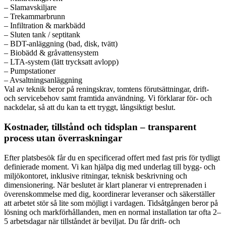
– Slamavskiljare
– Trekammarbrunn
– Infiltration & markbädd
– Sluten tank / septitank
– BDT-anläggning (bad, disk, tvätt)
– Biobädd & gråvattensystem
– LTA-system (lätt trycksatt avlopp)
– Pumpstationer
– Avsaltningsanläggning
Val av teknik beror på reningskrav, tomtens förutsättningar, drift-
och servicebehov samt framtida användning. Vi förklarar för- och
nackdelar, så att du kan ta ett tryggt, långsiktigt beslut.
Kostnader, tillstånd och tidsplan – transparent
process utan överraskningar
Efter platsbesök får du en specificerad offert med fast pris för tydligt
definierade moment. Vi kan hjälpa dig med underlag till bygg- och
miljökontoret, inklusive ritningar, teknisk beskrivning och
dimensionering. När beslutet är klart planerar vi entreprenaden i
överenskommelse med dig, koordinerar leveranser och säkerställer
att arbetet stör så lite som möjligt i vardagen. Tidsåtgången beror på
lösning och markförhållanden, men en normal installation tar ofta 2–
5 arbetsdagar när tillståndet är beviljat. Du får drift- och