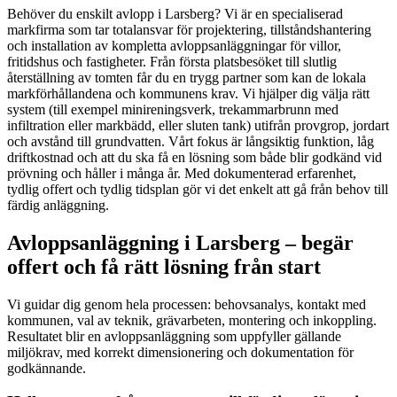
Behöver du enskilt avlopp i Larsberg? Vi är en specialiserad
markfirma som tar totalansvar för projektering, tillståndshantering
och installation av kompletta avloppsanläggningar för villor,
fritidshus och fastigheter. Från första platsbesöket till slutlig
återställning av tomten får du en trygg partner som kan de lokala
markförhållandena och kommunens krav. Vi hjälper dig välja rätt
system (till exempel minireningsverk, trekammarbrunn med
infiltration eller markbädd, eller sluten tank) utifrån provgrop, jordart
och avstånd till grundvatten. Vårt fokus är långsiktig funktion, låg
driftkostnad och att du ska få en lösning som både blir godkänd vid
prövning och håller i många år. Med dokumenterad erfarenhet,
tydlig offert och tydlig tidsplan gör vi det enkelt att gå från behov till
färdig anläggning.
Avloppsanläggning i Larsberg – begär
offert och få rätt lösning från start
Vi guidar dig genom hela processen: behovsanalys, kontakt med
kommunen, val av teknik, grävarbeten, montering och inkoppling.
Resultatet blir en avloppsanläggning som uppfyller gällande
miljökrav, med korrekt dimensionering och dokumentation för
godkännande.