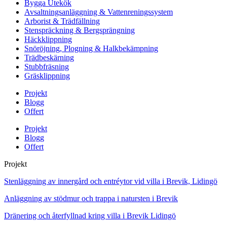
Bygga Utekök
Avsaltningsanläggning & Vattenreningssystem
Arborist & Trädfällning
Stenspräckning & Bergsprängning
Häckklippning
Snöröjning, Plogning & Halkbekämpning
Trädbeskärning
Stubbfräsning
Gräsklippning
Projekt
Blogg
Offert
Projekt
Blogg
Offert
Projekt
Stenläggning av innergård och entréytor vid villa i Brevik, Lidingö
Anläggning av stödmur och trappa i natursten i Brevik
Dränering och återfyllnad kring villa i Brevik Lidingö