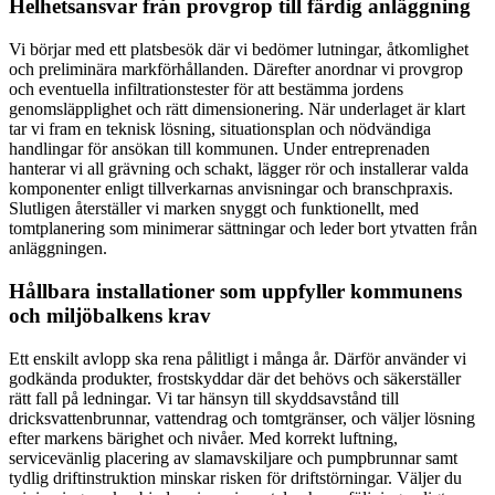
Helhetsansvar från provgrop till färdig anläggning
Vi börjar med ett platsbesök där vi bedömer lutningar, åtkomlighet
och preliminära markförhållanden. Därefter anordnar vi provgrop
och eventuella infiltrationstester för att bestämma jordens
genomsläpplighet och rätt dimensionering. När underlaget är klart
tar vi fram en teknisk lösning, situationsplan och nödvändiga
handlingar för ansökan till kommunen. Under entreprenaden
hanterar vi all grävning och schakt, lägger rör och installerar valda
komponenter enligt tillverkarnas anvisningar och branschpraxis.
Slutligen återställer vi marken snyggt och funktionellt, med
tomtplanering som minimerar sättningar och leder bort ytvatten från
anläggningen.
Hållbara installationer som uppfyller kommunens
och miljöbalkens krav
Ett enskilt avlopp ska rena pålitligt i många år. Därför använder vi
godkända produkter, frostskyddar där det behövs och säkerställer
rätt fall på ledningar. Vi tar hänsyn till skyddsavstånd till
dricksvattenbrunnar, vattendrag och tomtgränser, och väljer lösning
efter markens bärighet och nivåer. Med korrekt luftning,
servicevänlig placering av slamavskiljare och pumpbrunnar samt
tydlig driftinstruktion minskar risken för driftstörningar. Väljer du