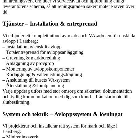
minireningsverk erbjuder vi serviceavtal och uppföljning enligt
leverantörens schema, så att reningsgraden säkert möter kraven över
tid.
Tjänster – Installation & entreprenad
Vi erbjuder ett komplett utbud av mark- och VA-arbeten för enskilda
avlopp i Larsberg:
– Installation av enskilt avlopp
– Totalentreprenad för avloppsanläggning
– Grävning & markberedning
– Anläggning av provgrop
– Montering av avloppskomponenter
– Rörläggning & vattenledningsdragning
– Anslutning till husets VA-system
– Återställning & tomtplanering
Varje uppdrag utförs med stor omsorg om säkerhet, dokumentation
och tydlig kommunikation med dig som kund – från startmöte till
slutbesiktning.
System och teknik – Avloppssystem & lösningar
Vi projekterar och installerar rätt system för mark och läge i
Larsberg:
– Minireningsverk