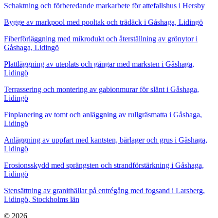
Schaktning och förberedande markarbete för attefallshus i Hersby
Bygge av markpool med pooltak och trädäck i Gåshaga, Lidingö
Fiberförläggning med mikrodukt och återställning av grönytor i
Gåshaga, Lidingö
Plattläggning av uteplats och gångar med marksten i Gåshaga,
Lidingö
Terrassering och montering av gabionmurar för slänt i Gåshaga,
Lidingö
Finplanering av tomt och anläggning av rullgräsmatta i Gåshaga,
Lidingö
Anläggning av uppfart med kantsten, bärlager och grus i Gåshaga,
Lidingö
Erosionsskydd med sprängsten och strandförstärkning i Gåshaga,
Lidingö
Stensättning av granithällar på entrégång med fogsand i Larsberg,
Lidingö, Stockholms län
© 2026